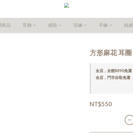
銷商品
耳飾
戒指
項鍊
手鍊
純
方形麻花 耳圈
全店，全館$890免運
全店，門市自取免運
NT$550