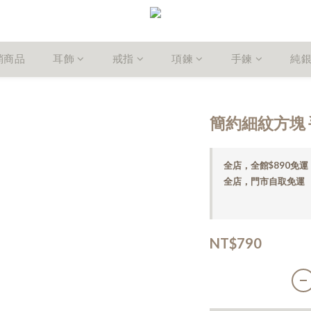
銷商品
耳飾
戒指
項鍊
手鍊
純
簡約細紋方塊 
全店，全館$890免運
全店，門市自取免運
NT$790