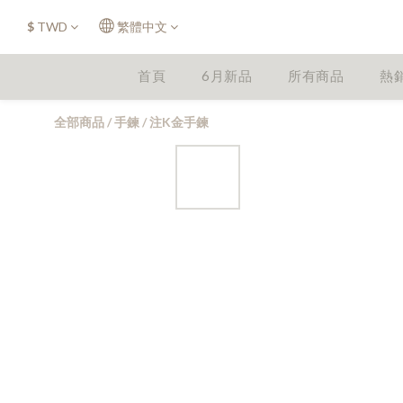
$
TWD
繁體中文
首頁
6月新品
所有商品
熱
全部商品
/
手鍊
/
注K金手鍊