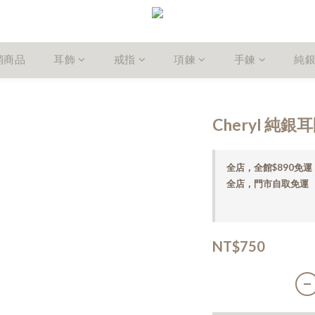
銷商品
耳飾
戒指
項鍊
手鍊
純
Cheryl 純銀
全店，全館$890免運
全店，門市自取免運
NT$750