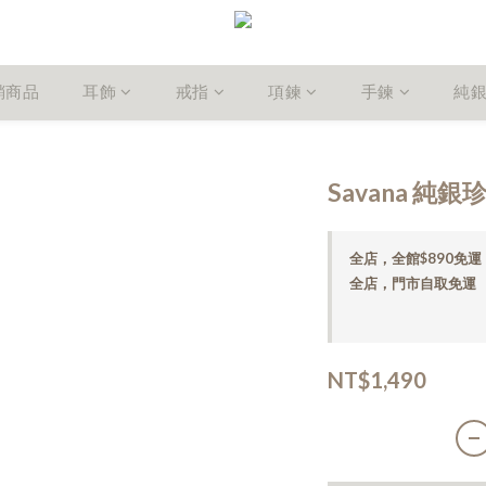
銷商品
耳飾
戒指
項鍊
手鍊
純
Savana 純
全店，全館$890免運
全店，門市自取免運
NT$1,490